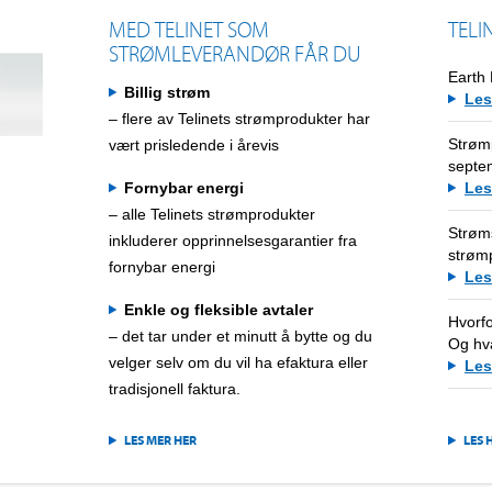
MED TELINET SOM
TELI
STRØMLEVERANDØR FÅR DU
Earth
Billig strøm
Les
– flere av Telinets strømprodukter har
Strøm
vært prisledende i årevis
septe
Fornybar energi
Les
– alle Telinets strømprodukter
Strøms
inkluderer opprinnelsesgarantier fra
strømp
fornybar energi
Les
Enkle og fleksible avtaler
Hvorf
– det tar under et minutt å bytte og du
Og hv
velger selv om du vil ha efaktura eller
Les
tradisjonell faktura.
LES MER HER
LES 