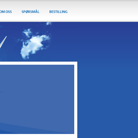
OM OSS
SPØRSMÅL
BESTILLING