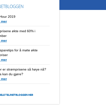
NETBLOGGEN
 Hour 2019
 mer
prisene økte med 60% i
mber
 mer
paretips for å møte økte
riser
 mer
or er strømprisene så høye nå?
a kan du gjøre?
 mer
HELE TELINETBLOGGEN HER