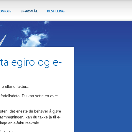
OM OSS
SPØRSMÅL
BESTILLING
talegiro og e-
o eller e-faktura.
 forfallsdato. Du kan sette en øvre
posten, det eneste du behøver å gjøre
rømregningen, kan du takke ja til e-
 lage en e-fakturaavtale.