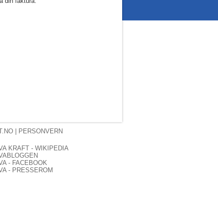
å din faktura.
T.NO
|
PERSONVERN
VA KRAFT - WIKIPEDIA
VABLOGGEN
VA - FACEBOOK
VA - PRESSEROM