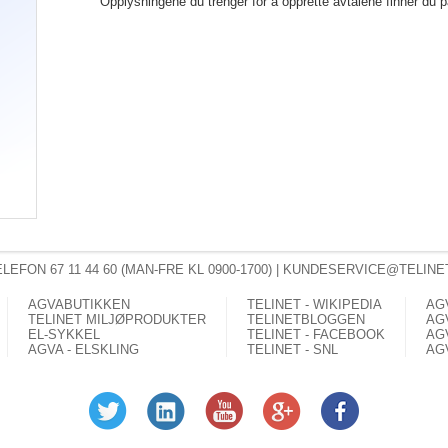
Opplysningene du trenger for å opprette avtalene finner du p
ELEFON 67 11 44 60 (MAN-FRE KL 0900-1700) |
KUNDESERVICE@TELINE
AGVABUTIKKEN
TELINET - WIKIPEDIA
AG
TELINET MILJØPRODUKTER
TELINETBLOGGEN
AG
EL-SYKKEL
TELINET - FACEBOOK
AG
AGVA - ELSKLING
TELINET - SNL
AG