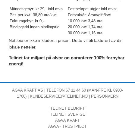
Månedsgebyr: kr 29,- inkl mva
Fastbeløpet utgjør inkl mva:
Pris per kwt: 38,80 øre/kwt
Forbruk/år: Årsavgift/kwt
Fakturagebyr: kr 0,-
10.000 kwt 3,48 øre
Bindingstid ingen bindingstid
20.000 kwt 1,74 øre
30.000 kwt 1,16 øre
Nettleie er ikke inkludert i prisen. Dette vil bli fakturert av din
lokale netteier.
Telinet tar miljøet på alvor og garanterer 100% fornybar
energi!
AGVA KRAFT
AS | TELEFON 67 11 44 60 (MAN-FRE KL 0900-
1700) |
KUNDESERVICE@TELINET.NO
|
PERSONVERN
TELINET BEDRIFT
TELINET SVERIGE
AGVA KRAFT
AGVA - TRUSTPILOT